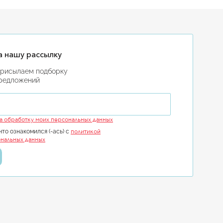
 нашу рассылку
присылаем подборку
предложений
ail
на обработку моих персональных данных
политикой
что ознакомился (-ась) с
нальных данных