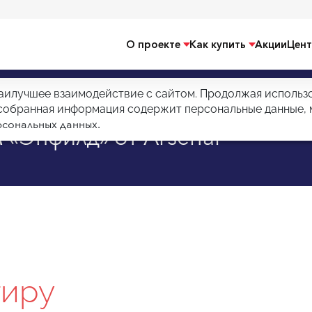
О проекте
Как купить
Акции
Цент
аилучшее взаимодействие с сайтом. Продолжая использов
и собранная информация содержит персональные данные,
сональных данных.
 «Энфилд» от Arsenal
тиру