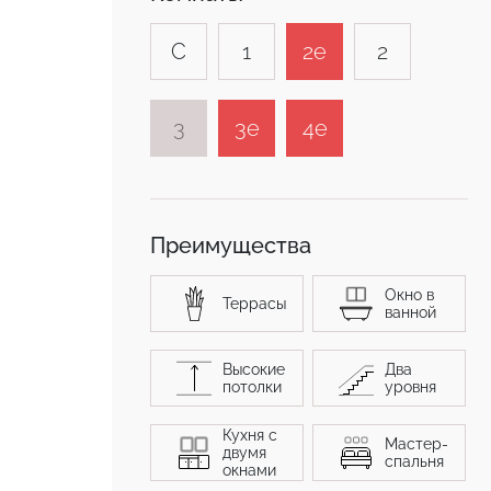
C
1
2e
2
3
3e
4e
Преимущества
Окно в
Террасы
ванной
Высокие
Два
потолки
уровня
Кухня с
Мастер-
двумя
спальня
окнами