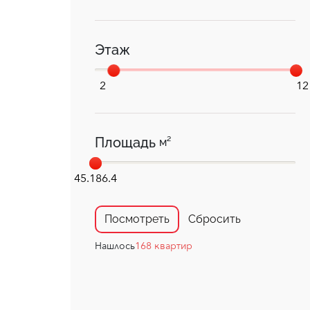
Этаж
2
12
Площадь
м²
45.1
86.4
Посмотреть
Сбросить
Нашлось
168
квартир