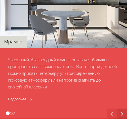
Мрамор
Уверенный, благородный камень оставляет большое
пространство для самовыражения. Всего парой деталей
можно придать интерьеру ультрасовременную,
люксовую атмосферу или напротив смягчить до
спокойной классики.
Подробнее