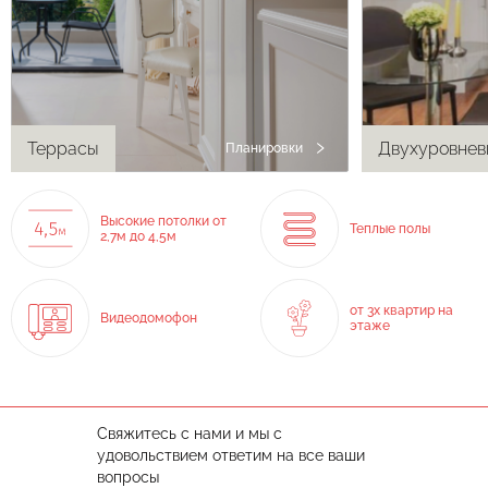
Террасы
Двухуровнев
Планировки
Высокие потолки от
Теплые полы
2,7м до 4,5м
от 3х квартир на
Видеодомофон
этаже
Свяжитесь с нами и мы с
удовольствием ответим на все ваши
вопросы