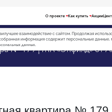
О проекте
Как купить
Акции
Цент
аилучшее взаимодействие с сайтом. Продолжая использов
тира № 179
и собранная информация содержит персональные данные,
сональных данных.
ра № 179 | ЖК «Энфилд» от A
тная квартира № 179