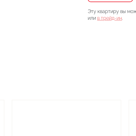
Эту квартиру вы мож
или
в трейд-ин
.