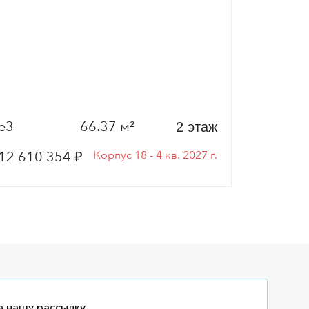
е3
66.37 м²
е3
2 этаж
12 610 354 ₽
Корпус 18 - 4 кв. 2027 г.
12 703
 нашу рассылку